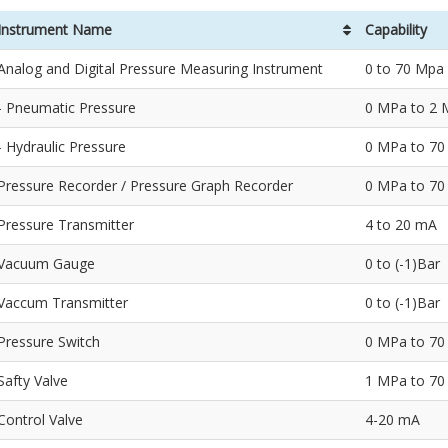
Instrument Name
Capability
Analog and Digital Pressure Measuring Instrument
0 to 70 Mpa 
- Pneumatic Pressure
0 MPa to 2 M
- Hydraulic Pressure
0 MPa to 70
Pressure Recorder / Pressure Graph Recorder
0 MPa to 70
Pressure Transmitter
4 to 20 mA
Vacuum Gauge
0 to (-1)Bar
Vaccum Transmitter
0 to (-1)Bar
Pressure Switch
0 MPa to 70
Safty Valve
1 MPa to 70
Control Valve
4-20 mA