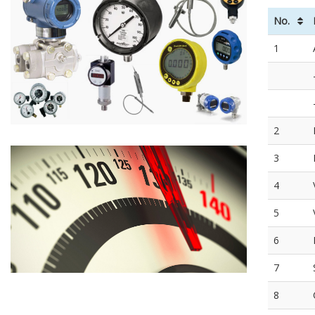
No.
1
2
3
4
5
6
7
8