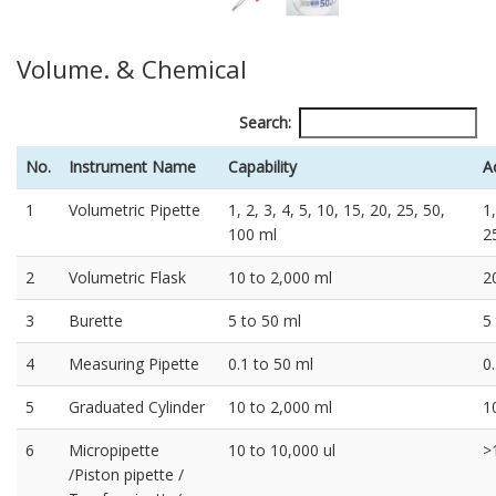
Volume. & Chemical
Search:
No.
Instrument Name
Capability
A
1
Volumetric Pipette
1, 2, 3, 4, 5, 10, 15, 20, 25, 50,
1,
100 ml
2
2
Volumetric Flask
10 to 2,000 ml
2
3
Burette
5 to 50 ml
5
4
Measuring Pipette
0.1 to 50 ml
0
5
Graduated Cylinder
10 to 2,000 ml
1
6
Micropipette
10 to 10,000 ul
>
/Piston pipette /