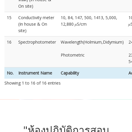
On site)
15
Conductivity meter
10, 84, 147, 500, 1413, 5,000,
1
(In house & On
12,880 𝜇S/cm

site)
16
Spectrophotometer
Wavelength(Holmium,Didymium)
2
Photometric
2
5
No.
Instrument Name
Capability
A
Showing 1 to 16 of 16 entries
"ห้องปฏิบัติการสอบ