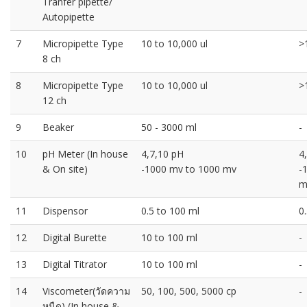
Tranfer pipette/
Autopipette
7
Micropipette Type
10 to 10,000 ul
>
8 ch
8
Micropipette Type
10 to 10,000 ul
>
12 ch
9
Beaker
50 - 3000 ml
-
10
pH Meter (In house
4,7,10 pH
4
& On site)
-1000 mv to 1000 mv
-
m
11
Dispensor
0.5 to 100 ml
0
12
Digital Burette
10 to 100 ml
-
13
Digital Titrator
10 to 100 ml
-
14
Viscometer(วัดความ
50, 100, 500, 5000 cp
-
หนืด) (In house &